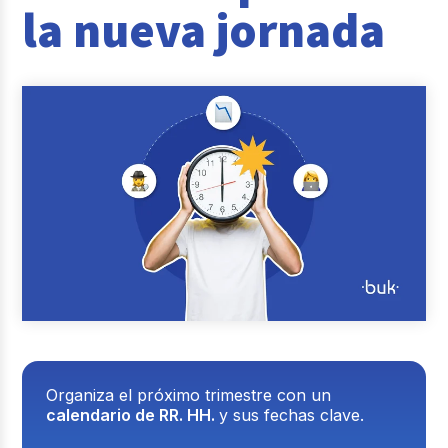
la nueva jornada
Reclutamiento y Selección
Casos de éxito
Columna del Experto
Entrevistas
Organiza el próximo trimestre con un
calendario de RR. HH.
y sus fechas clave.