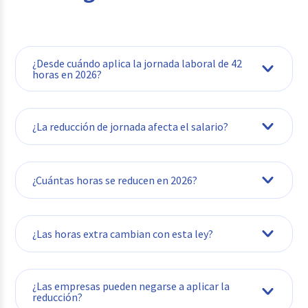
¿Desde cuándo aplica la jornada laboral de 42
horas en 2026?
¿La reducción de jornada afecta el salario?
¿Cuántas horas se reducen en 2026?
¿Las horas extra cambian con esta ley?
Sí. El valor de cada hora extra aumenta
¿Las empresas pueden negarse a aplicar la
porque el divisor mensual pasa de 220 a 210
reducción?
horas, lo que encarece un 4,76% cada