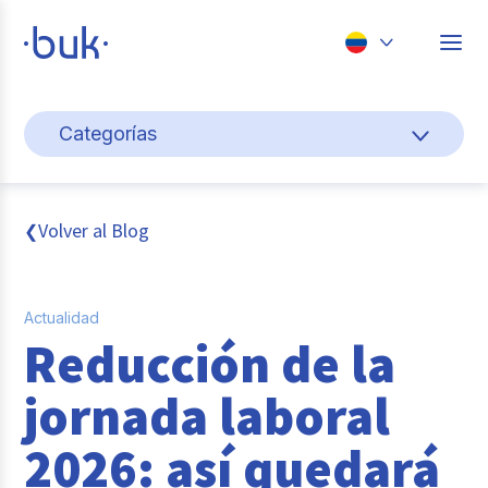
Chile
Categorías
Colombia
Cultura y bienestar laboral
Perú
México
Gestión de personas
Volver al Blog
❮
Brasil
Actualidad
Actualidad
Pago de nómina
Reducción de la
Buk
jornada laboral
Transformación digital
2026: así quedará
Tendencias y Data