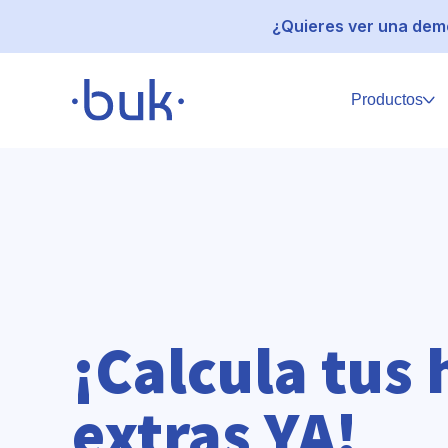
¿Quieres ver una demo
Productos
¡Calcula tus 
extras YA!