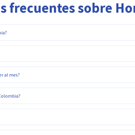
s frecuentes sobre Hor
bia?
er al mes?
 Colombia?