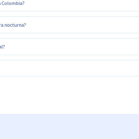
en Colombia?
ra nocturna?
al?
estiva 100%
o festiva 150%