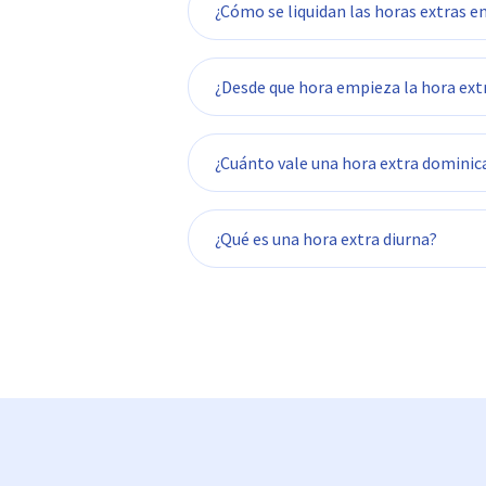
¿Cómo se liquidan las horas extras 
¿Desde que hora empieza la hora ext
Hora extra diurna 25%
¿Cuánto vale una hora extra dominic
Hora extra nocturna 75%
Hora extra diurna dominical o f
¿Qué es una hora extra diurna?
Hora extra nocturna dominical 