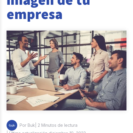
Reclutamiento y Selección
empresa
Casos de éxito
Columna del Experto
Entrevistas
| 2 Minutos de lectura
Por Buk