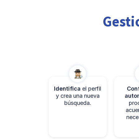
Gesti
Identifica
el perfil
Conf
y crea una nueva
auto
búsqueda.
pro
acue
nece