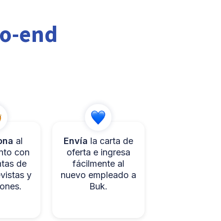
to-end
ona
al
Envía
la carta de
ento con
oferta e ingresa
ntas de
fácilmente al
evistas y
nuevo empleado a
iones.
Buk.