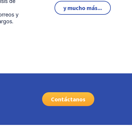
isis de
y mucho más...
orreos y
argos.
Contáctanos