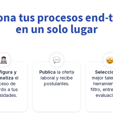
ona tus procesos end-
en un solo lugar
igura y
Publica
la oferta
Selecci
matiza
el
laboral y recibe
mejor tal
ceso de
postulantes.
herramie
rdo a tus
filtro, entr
sidades.
evaluac