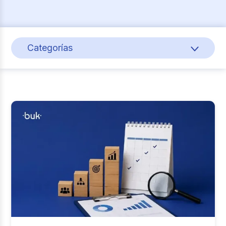
Categorías
Cultura y bienestar laboral
Gestión de personas
Actualidad
Pago de nómina
Buk
Transformación digital
Tendencias y Data
Reclutamiento y Selección