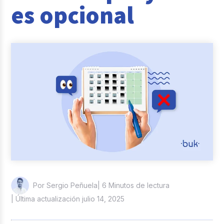
es opcional
Reclutamiento y Selección
Casos de éxito
Columna del Experto
Entrevistas
| 6 Minutos de lectura
Por Sergio Peñuela
| Última actualización julio 14, 2025