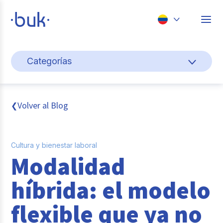
Chile
Categorías
Colombia
Cultura y bienestar laboral
Perú
México
Gestión de personas
Volver al Blog
❮
Brasil
Actualidad
Cultura y bienestar laboral
Pago de nómina
Modalidad
Buk
híbrida: el modelo
Transformación digital
flexible que ya no
Tendencias y Data