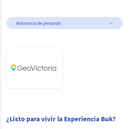
Asistencia de personal
Asistencia de personal
BPO
Reportería avanzada
Servicios complementarios
Software ERP, Contable o Financiera
Soluciones a procesos
Talento y Cultura
¿Listo para vivir la Experiencia Buk?
Consultoría