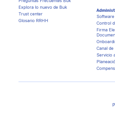
Preguntas Frecuentes Buk
Explora lo nuevo de Buk
Administ
Trust center
Software
Glosario RRHH
Control d
Firma Ele
Documen
Onboardi
Canal de
Servicio 
Planeaci
Compens
P