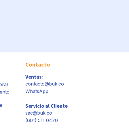
Contacto
Ventas:
contacto@buk.co
oral
WhatsApp
ento
e
Servicio al Cliente
sac@buk.co
(601) 511 0470