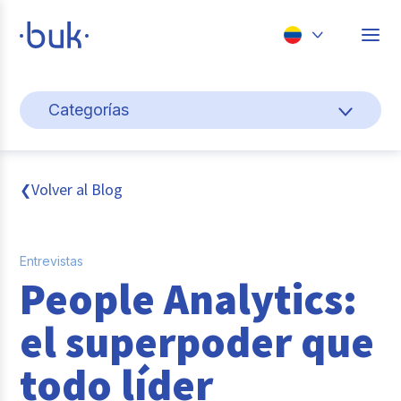
Chile
Categorías
Colombia
Cultura y bienestar laboral
Perú
México
Gestión de personas
Volver al Blog
❮
Brasil
Actualidad
Entrevistas
Pago de nómina
People Analytics:
Buk
el superpoder que
Transformación digital
todo líder
Tendencias y Data