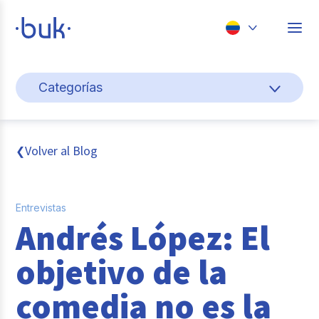
Chile
Categorías
Colombia
Cultura y bienestar laboral
Perú
México
Gestión de personas
Volver al Blog
❮
Brasil
Actualidad
Entrevistas
Pago de nómina
Andrés López: El
Buk
objetivo de la
Transformación digital
comedia no es la
Tendencias y Data