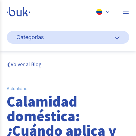
Chile
Categorías
Colombia
Cultura y bienestar laboral
Perú
México
Gestión de personas
Volver al Blog
❮
Brasil
Actualidad
Actualidad
Pago de nómina
Calamidad
Buk
doméstica:
Transformación digital
¿Cuándo aplica y
Tendencias y Data