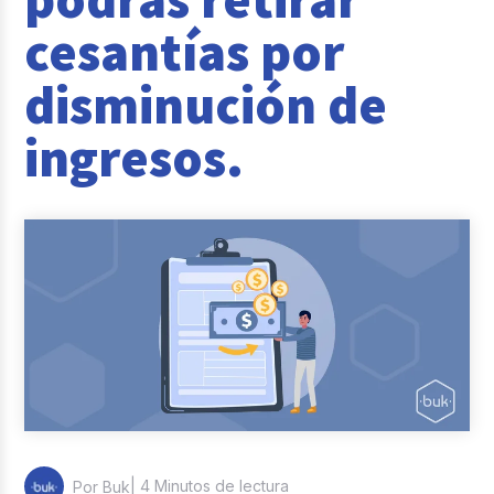
Reclutamiento y Selección
cesantías por
Casos de éxito
disminución de
Columna del Experto
ingresos.
Entrevistas
| 4 Minutos de lectura
Por Buk