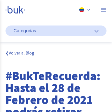
Chile
Categorías
Colombia
Cultura y bienestar laboral
Perú
México
Gestión de personas
Volver al Blog
❮
Brasil
Actualidad
#BukTeRecuerda:
Pago de nómina
Hasta el 28 de
Buk
Febrero de 2021
Transformación digital
podrás retirar
Tendencias y Data