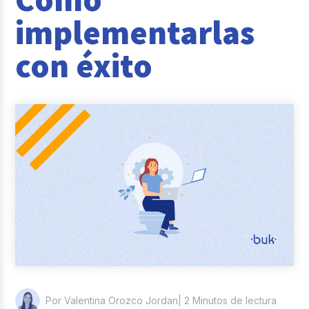
Reclutamiento y Selección
implementarlas
Casos de éxito
con éxito
Columna del Experto
Entrevistas
| 2 Minutos de lectura
Por Valentina Orozco Jordan