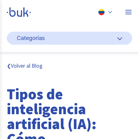
Chile
Categorías
Colombia
Cultura y bienestar laboral
Perú
México
Gestión de personas
Volver al Blog
❮
Brasil
Actualidad
Tipos de
Pago de nómina
inteligencia
Buk
artificial (IA):
Transformación digital
Cómo
Tendencias y Data