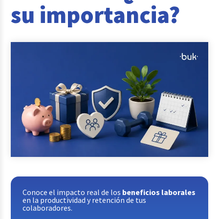
su importancia?
Reclutamiento y Selección
Casos de éxito
Columna del Experto
Entrevistas
Conoce el impacto real de los
beneficios laborales
en la productividad y retención de tus
colaboradores.