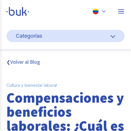
Chile
Categorías
Colombia
Cultura y bienestar laboral
Perú
México
Gestión de personas
Volver al Blog
❮
Brasil
Actualidad
Cultura y bienestar laboral
Pago de nómina
Compensaciones y
Buk
beneficios
Transformación digital
laborales: ¿Cuál es
Tendencias y Data