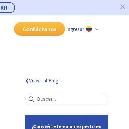
 Kit
Contáctanos
Ingresar
Chile
Colombia
Perú
México
Volver al Blog
❮
Brasil
¡Conviértete en un experto en