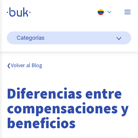
Chile
Categorías
Colombia
Cultura y bienestar laboral
Perú
México
Gestión de personas
Volver al Blog
❮
Brasil
Actualidad
Diferencias entre
Pago de nómina
compensaciones y
Buk
beneficios
Transformación digital
Tendencias y Data