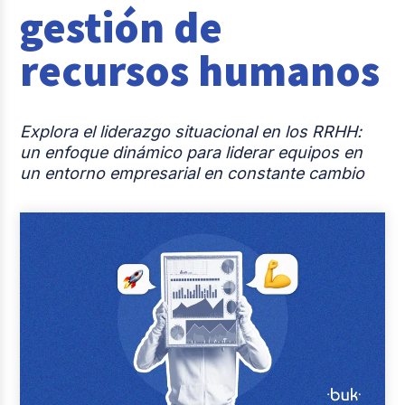
gestión de
Reclutamiento y Selección
recursos humanos
Casos de éxito
Columna del Experto
Explora el liderazgo situacional en los RRHH:
Entrevistas
un enfoque dinámico para liderar equipos en
un entorno empresarial en constante cambio