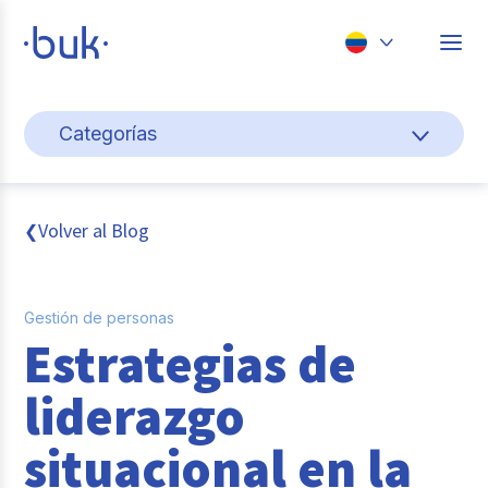
Chile
Categorías
Colombia
Cultura y bienestar laboral
Perú
México
Gestión de personas
Volver al Blog
❮
Brasil
Actualidad
Gestión de personas
Pago de nómina
Estrategias de
Buk
liderazgo
Transformación digital
situacional en la
Tendencias y Data