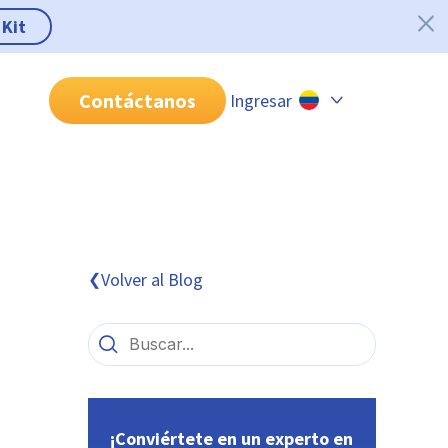
 Kit
Contáctanos
Ingresar
Chile
Colombia
Perú
México
Volver al Blog
❮
Brasil
¡Conviértete en un experto en