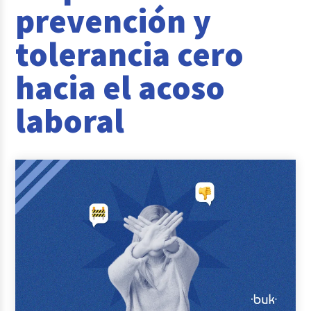
prevención y
Reclutamiento y Selección
tolerancia cero
Casos de éxito
hacia el acoso
Columna del Experto
laboral
Entrevistas