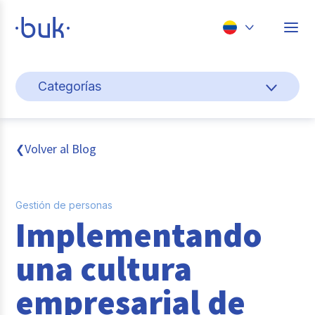
Chile
Categorías
Colombia
Cultura y bienestar laboral
Perú
México
Gestión de personas
Volver al Blog
❮
Brasil
Actualidad
Gestión de personas
Pago de nómina
Implementando
Buk
una cultura
Transformación digital
empresarial de
Tendencias y Data