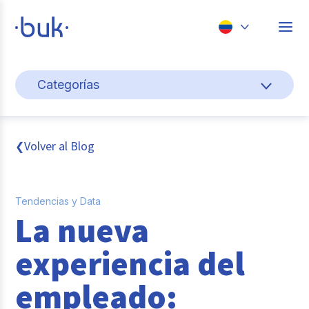
Chile
Categorías
Colombia
Cultura y bienestar laboral
Perú
México
Gestión de personas
Volver al Blog
❮
Brasil
Actualidad
Tendencias y Data
Pago de nómina
La nueva
Buk
experiencia del
Transformación digital
empleado:
Tendencias y Data