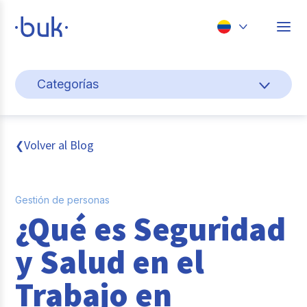
Chile
Categorías
Colombia
Cultura y bienestar laboral
Perú
México
Gestión de personas
Volver al Blog
❮
Brasil
Actualidad
Gestión de personas
Pago de nómina
¿Qué es Seguridad
Buk
y Salud en el
Transformación digital
Trabajo en
Tendencias y Data