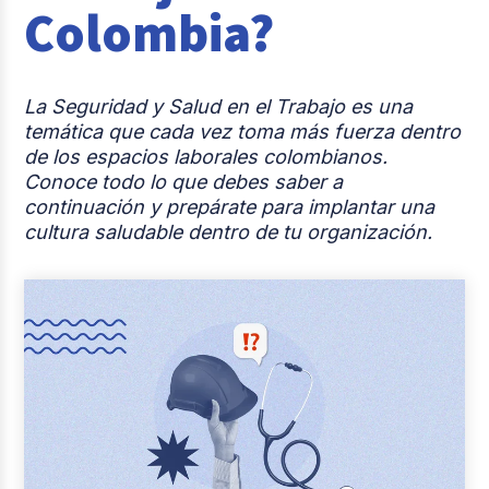
Colombia?
Reclutamiento y Selección
Casos de éxito
La Seguridad y Salud en el Trabajo es una
Columna del Experto
temática que cada vez toma más fuerza dentro
de los espacios laborales colombianos.
Entrevistas
Conoce todo lo que debes saber a
continuación y prepárate para implantar una
cultura saludable dentro de tu organización.