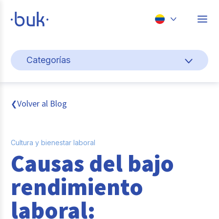
Chile
Categorías
Colombia
Cultura y bienestar laboral
Perú
México
Gestión de personas
Volver al Blog
❮
Brasil
Actualidad
Cultura y bienestar laboral
Pago de nómina
Causas del bajo
Buk
rendimiento
Transformación digital
laboral:
Tendencias y Data