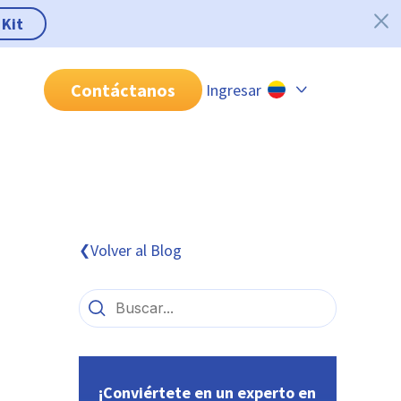
 Kit
Contáctanos
Ingresar
Chile
Colombia
Perú
México
Volver al Blog
❮
Brasil
¡Conviértete en un experto en