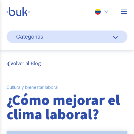
Chile
Categorías
Colombia
Cultura y bienestar laboral
Perú
México
Gestión de personas
Volver al Blog
❮
Brasil
Actualidad
Cultura y bienestar laboral
Pago de nómina
¿Cómo mejorar el
Buk
clima laboral?
Transformación digital
Tendencias y Data