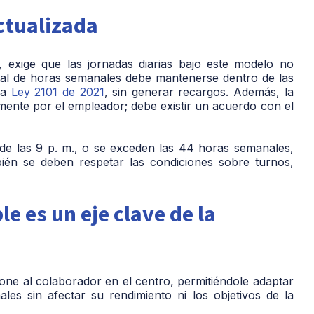
a entra a las 7:00 a. m. y sale a las 4:00 p. m. para
ctualizada
recoger a su hijo.
, exige que las jornadas diarias bajo este modelo no
total de horas semanales debe mantenerse dentro de las
 la
Ley 2101 de 2021
, sin generar recargos. Además, la
lmente por el empleador; debe existir un acuerdo con el
 de las 9 p. m., o se exceden las 44 horas semanales,
ién se deben respetar las condiciones sobre turnos,
e es un eje clave de la
 pone al colaborador en el centro, permitiéndole adaptar
les sin afectar su rendimiento ni los objetivos de la