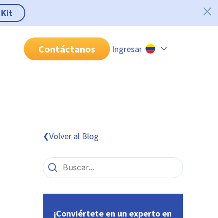
 Kit
Contáctanos
Ingresar
Chile
Colombia
Perú
México
Volver al Blog
❮
Brasil
¡Conviértete en un experto en