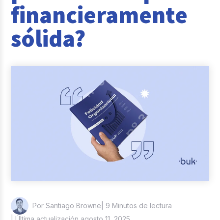
financieramente
Reclutamiento y Selección
sólida?
Casos de éxito
Columna del Experto
Entrevistas
| 9 Minutos de lectura
Por Santiago Browne
| Última actualización agosto 11, 2025