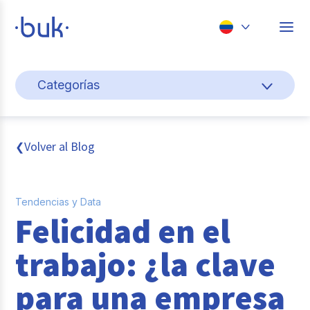
Chile
Categorías
Colombia
Cultura y bienestar laboral
Perú
México
Gestión de personas
Volver al Blog
❮
Brasil
Actualidad
Tendencias y Data
Pago de nómina
Felicidad en el
Buk
trabajo: ¿la clave
Transformación digital
para una empresa
Tendencias y Data