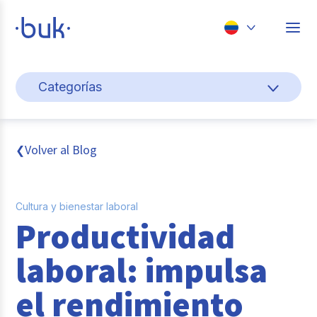
Chile
Categorías
Colombia
Cultura y bienestar laboral
Perú
México
Gestión de personas
Volver al Blog
❮
Brasil
Actualidad
Cultura y bienestar laboral
Pago de nómina
Productividad
Buk
laboral: impulsa
Transformación digital
el rendimiento
Tendencias y Data