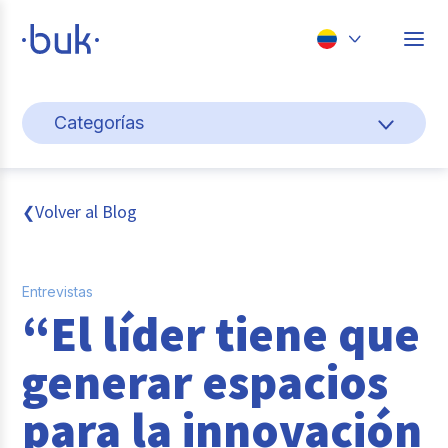
Chile
Categorías
Colombia
Cultura y bienestar laboral
Perú
México
Gestión de personas
Volver al Blog
❮
Brasil
Actualidad
Entrevistas
Pago de nómina
“El líder tiene que
Buk
generar espacios
Transformación digital
para la innovación
Tendencias y Data