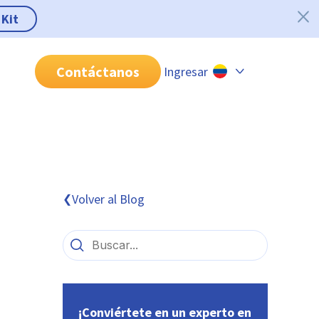
 Kit
Contáctanos
Ingresar
Chile
Colombia
Perú
México
Volver al Blog
❮
Brasil
¡Conviértete en un experto en