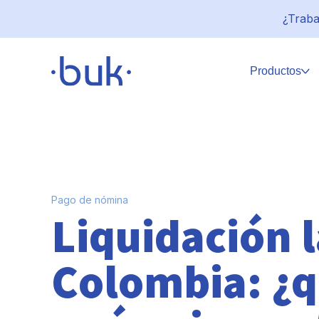
¿Traba
Productos
Pago de nómina
Liquidación 
Colombia: ¿q