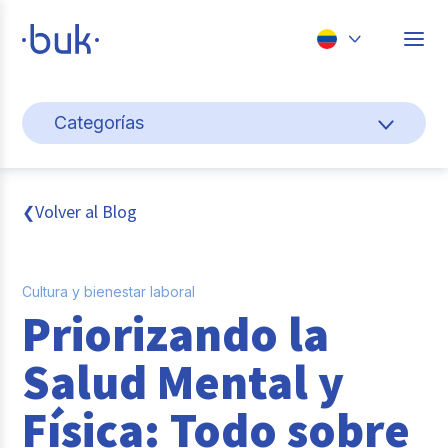
Chile
Categorías
Colombia
Cultura y bienestar laboral
Perú
México
Gestión de personas
Volver al Blog
❮
Brasil
Actualidad
Cultura y bienestar laboral
Pago de nómina
Priorizando la
Buk
Salud Mental y
Transformación digital
Física: Todo sobre
Tendencias y Data