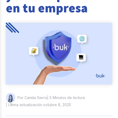
en tu empresa
Reclutamiento y Selección
Casos de éxito
Columna del Experto
Entrevistas
| 5 Minutos de lectura
Por Camila Sierra
| Última actualización octubre 8, 2025