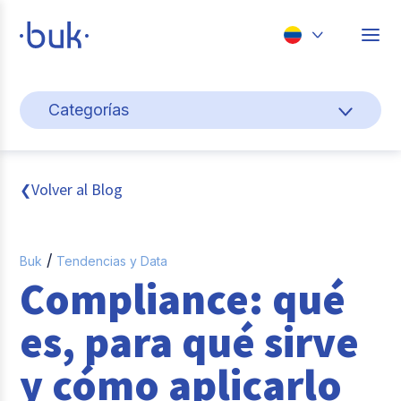
Chile
Categorías
Colombia
Cultura y bienestar laboral
Perú
México
Gestión de personas
Volver al Blog
❮
Brasil
Actualidad
/
Buk
Tendencias y Data
Pago de nómina
Compliance: qué
Buk
es, para qué sirve
Transformación digital
y cómo aplicarlo
Tendencias y Data