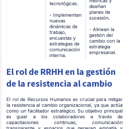
métricas y
tecnológicas.
diseñan
planes de
- Implementan
sucesión.
nuevas
dinámicas de
- Alinean la
trabajo,
gestión del
encuestas y
cambio con la
estrategias de
estrategia
comunicación
empresarial.
interna.
- Diseñan
- Atraen y
El rol de RRHH en la gestión
políticas de
Objetivos
contratan al
comunicación
talento
de la resistencia al cambio
y marcos de
necesario
resolución de
para cubrir
conflictos.
vacantes.
El rol de Recursos Humanos es crucial para mitigar
- Moldean la
la resistencia al cambio organizacional, ya que actúa
- Administran
cultura
como un facilitador estratégico. Su objetivo principal
nómina y
organizacional
es guiar a los colaboradores a través de
diseñan
deseada.
capacitaciones continuas, comunicación
programas de
transparente y espacios que generen empatía y