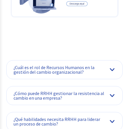
¿Cuál es el rol de Recursos Humanos en la
gestión del cambio organizacional?
Recursos Humanos actúa como el puente
¿Cómo puede RRHH gestionar la resistencia al
que conecta la estrategia con las personas,
cambio en una empresa?
facilitando la comunicación interna,
alineando las expectativas de los líderes con
los equipos y diseñando estrategias de
A través de la comunicación transparente,
capacitación que permitan que los nuevos
¿Qué habilidades necesita RRHH para liderar
la creación de espacios de retroalimentación
cambios sean positivos, ágiles y fáciles.
un proceso de cambio?
que les permitan a los empleados ser