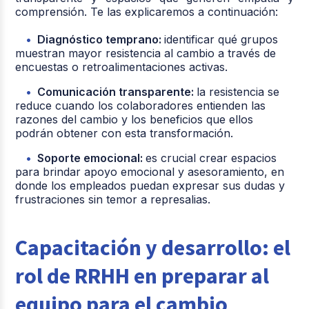
capacitación
- Retener a
comprensión. Te las explicaremos a continuación:
continua.
los mejores
profesionales
Diagnóstico temprano:
identificar qué grupos
- Manejan
y anticipar las
muestran mayor resistencia al cambio a través de
conflictos,
necesidades
encuestas o retroalimentaciones activas.
aplican el RIT
de talento.
y previenen
Comunicación transparente:
la resistencia se
riesgos
reduce cuando los colaboradores entienden las
laborales.
razones del cambio y los beneficios que ellos
podrán obtener con esta transformación.
Dirección
Soporte emocional:
es crucial crear espacios
general,
para brindar apoyo emocional y asesoramiento, en
Contacto
mesas
Nivel de
donde los empleados puedan expresar sus dudas y
directo con
directivas y
intervención
frustraciones sin temor a represalias.
los empleados
toma de
decisiones
corporativas.
Capacitación y desarrollo: el
rol de RRHH en preparar al
equipo para el cambio