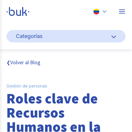
Chile
Categorías
Colombia
Cultura y bienestar laboral
Perú
México
Gestión de personas
Volver al Blog
❮
Brasil
Actualidad
Gestión de personas
Pago de nómina
Roles clave de
Buk
Recursos
Transformación digital
Humanos en la
Tendencias y Data