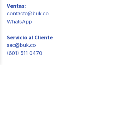
Ventas:
contacto@buk.co
WhatsApp
Servicio al Cliente
sac@buk.co
(601) 511 0470
Calle 94 # 11-30, Piso 2. Bogotá, Colombia
Comunidad Buk
People Day
Building Happiness
Spoiler by Buk