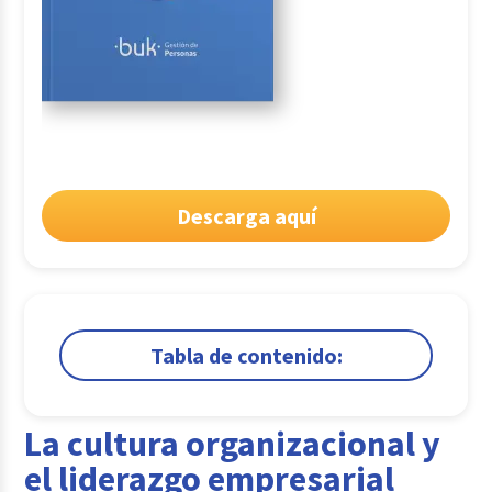
Descarga aquí
Tabla de contenido:
1.
La cultura organizacional y el liderazgo
empresarial
La cultura organizacional y
2.
Roles de RRHH en Gestión del cambio
el liderazgo empresarial
organizacional