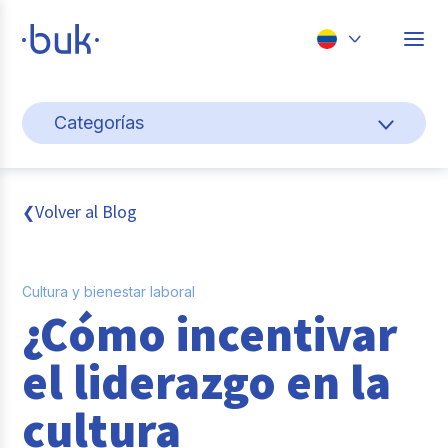
Chile
Categorías
Colombia
Cultura y bienestar laboral
Perú
México
Gestión de personas
Volver al Blog
❮
Brasil
Actualidad
Cultura y bienestar laboral
Pago de nómina
¿Cómo incentivar
Buk
el liderazgo en la
Transformación digital
cultura
Tendencias y Data