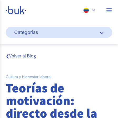
Chile
Categorías
Colombia
Cultura y bienestar laboral
Perú
México
Gestión de personas
Volver al Blog
❮
Brasil
Actualidad
Cultura y bienestar laboral
Pago de nómina
Teorías de
Buk
motivación:
Transformación digital
directo desde la
Tendencias y Data