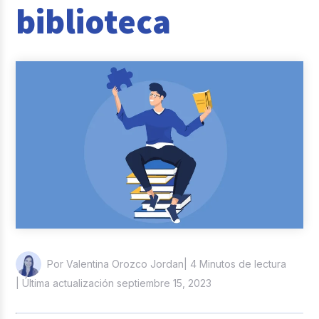
biblioteca
Reclutamiento y Selección
Casos de éxito
Columna del Experto
Entrevistas
| 4 Minutos de lectura
Por Valentina Orozco Jordan
| Última actualización septiembre 15, 2023