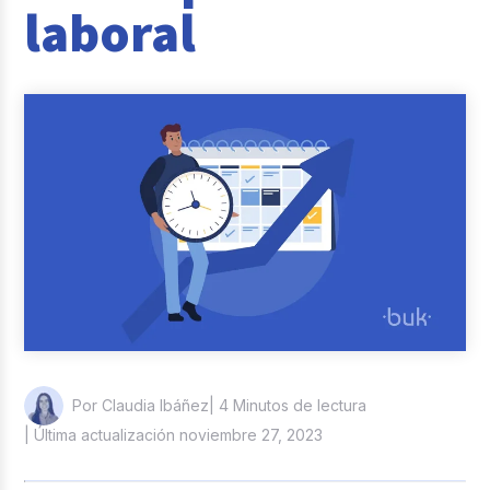
laboral
Reclutamiento y Selección
Casos de éxito
Columna del Experto
Entrevistas
| 4 Minutos de lectura
Por Claudia Ibáñez
| Última actualización noviembre 27, 2023