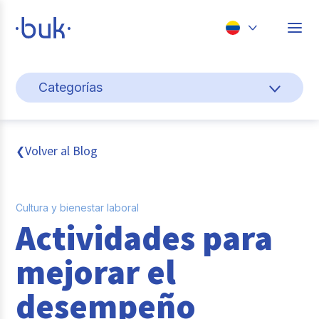
Chile
Categorías
Colombia
Cultura y bienestar laboral
Perú
México
Gestión de personas
Volver al Blog
❮
Brasil
Actualidad
Cultura y bienestar laboral
Pago de nómina
Actividades para
Buk
mejorar el
Transformación digital
desempeño
Tendencias y Data