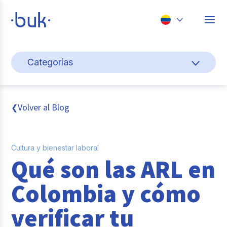
Chile
Categorías
Colombia
Cultura y bienestar laboral
Perú
México
Gestión de personas
Volver al Blog
❮
Brasil
Actualidad
Cultura y bienestar laboral
Pago de nómina
Qué son las ARL en
Buk
Colombia y cómo
Transformación digital
verificar tu
Tendencias y Data