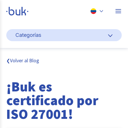
Chile
Categorías
Colombia
Cultura y bienestar laboral
Perú
México
Gestión de personas
Volver al Blog
❮
Brasil
Actualidad
¡Buk es
Pago de nómina
certificado por
Buk
ISO 27001!
Transformación digital
Tendencias y Data