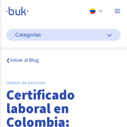
Chile
Categorías
Colombia
Cultura y bienestar laboral
Perú
México
Gestión de personas
Volver al Blog
❮
Brasil
Actualidad
Gestión de personas
Pago de nómina
Certificado
Buk
laboral en
Transformación digital
Colombia:
Tendencias y Data