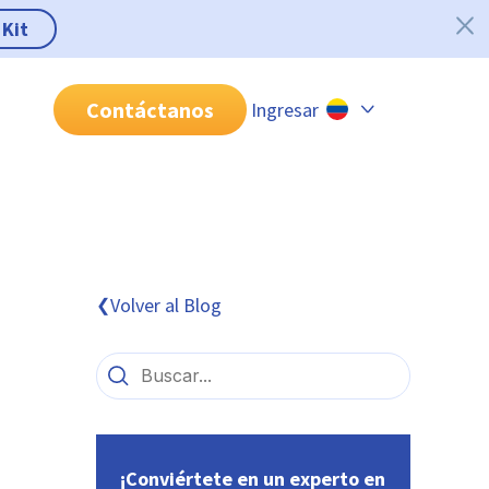
 Kit
Contáctanos
Ingresar
Chile
Colombia
Perú
México
Volver al Blog
❮
Brasil
¡Conviértete en un experto en