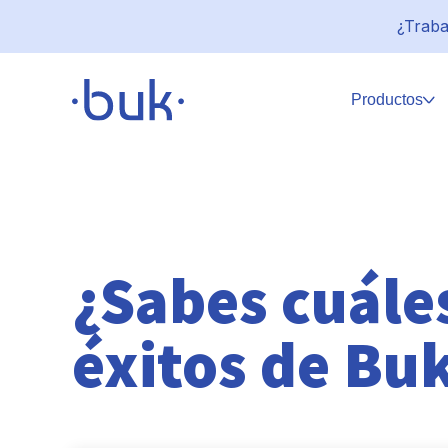
¿Traba
Productos
¿Sabes cuáles
éxitos de Bu