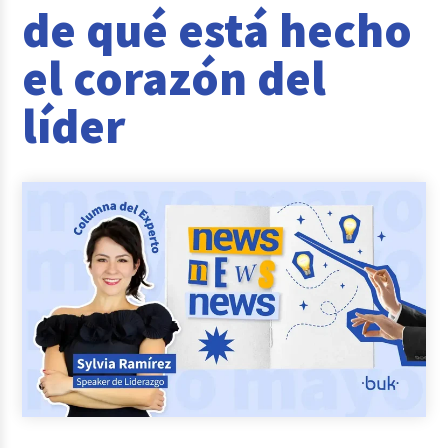
de qué está hecho
Reclutamiento y Selección
el corazón del
Casos de éxito
líder
Columna del Experto
Entrevistas