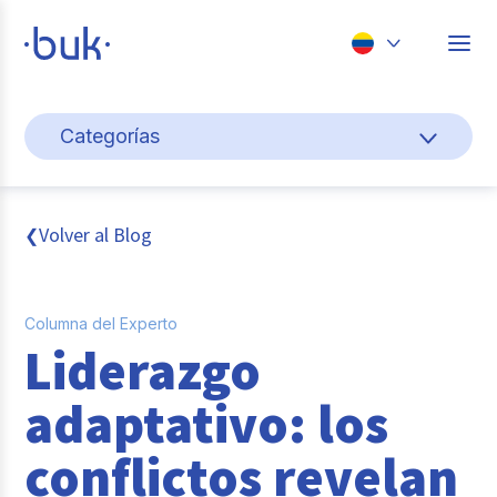
Chile
Categorías
Colombia
Cultura y bienestar laboral
Perú
México
Gestión de personas
Volver al Blog
❮
Brasil
Actualidad
Columna del Experto
Pago de nómina
Liderazgo
Buk
adaptativo: los
Transformación digital
conflictos revelan
Tendencias y Data