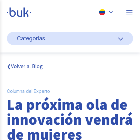
Chile
Categorías
Colombia
Cultura y bienestar laboral
Perú
México
Gestión de personas
Volver al Blog
❮
Brasil
Actualidad
Columna del Experto
Pago de nómina
La próxima ola de
Buk
innovación vendrá
Transformación digital
de mujeres
Tendencias y Data