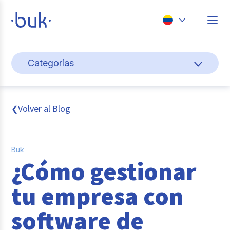
Chile
Categorías
Colombia
Cultura y bienestar laboral
Perú
México
Gestión de personas
Volver al Blog
❮
Brasil
Actualidad
Buk
Pago de nómina
¿Cómo gestionar
Buk
tu empresa con
Transformación digital
software de
Tendencias y Data