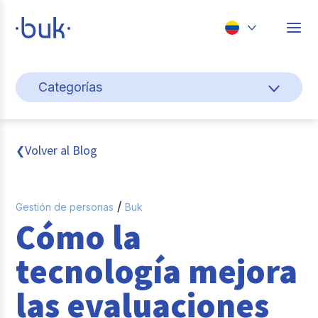
Chile
Categorías
Colombia
Cultura y bienestar laboral
Perú
México
Gestión de personas
Volver al Blog
❮
Brasil
Actualidad
/
Gestión de personas
Buk
Pago de nómina
Cómo la
Buk
tecnología mejora
Transformación digital
las evaluaciones
Tendencias y Data