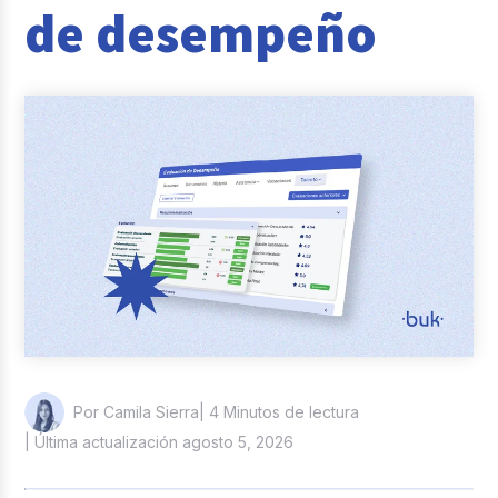
de desempeño
Reclutamiento y Selección
Casos de éxito
Columna del Experto
Entrevistas
| 4 Minutos de lectura
Por Camila Sierra
| Última actualización agosto 5, 2026