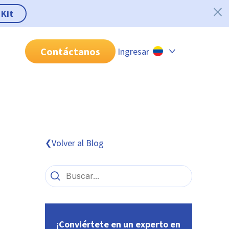
 Kit
Contáctanos
Ingresar
Chile
Colombia
Perú
México
Volver al Blog
❮
Brasil
¡Conviértete en un experto en