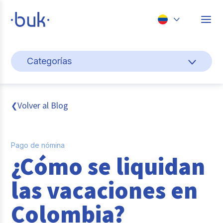
Chile
Categorías
Colombia
Cultura y bienestar laboral
Perú
México
Gestión de personas
Volver al Blog
❮
Brasil
Actualidad
Pago de nómina
Pago de nómina
¿Cómo se liquidan
Buk
las vacaciones en
Transformación digital
Colombia?
Tendencias y Data