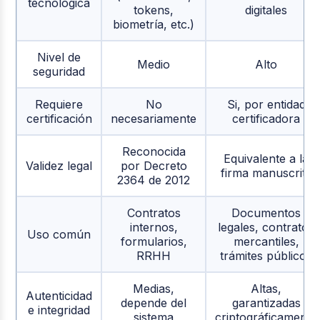
tecnológica
tokens,
digitales
biometría, etc.)
Nivel de
Medio
Alto
seguridad
Requiere
No
Si, por entidad
certificación
necesariamente
certificadora
Reconocida
Equivalente a la
Validez legal
por Decreto
firma manuscrita
2364 de 2012
Contratos
Documentos
internos,
legales, contratos
Uso común
formularios,
mercantiles,
RRHH
trámites públicos
Medias,
Altas,
Autenticidad
depende del
garantizadas
e integridad
sistema
criptográficamente