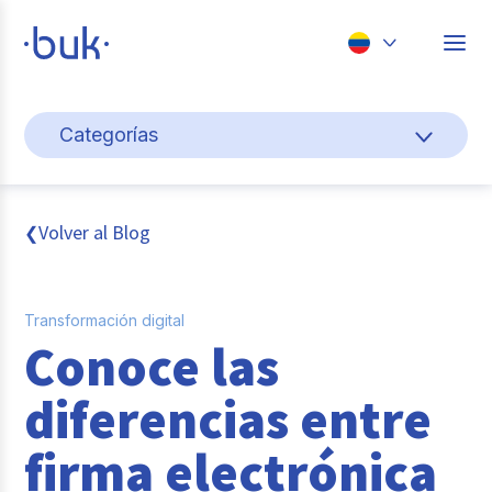
Chile
Categorías
Colombia
Cultura y bienestar laboral
Perú
México
Gestión de personas
Volver al Blog
❮
Brasil
Actualidad
Transformación digital
Pago de nómina
Conoce las
Buk
diferencias entre
Transformación digital
firma electrónica
Tendencias y Data