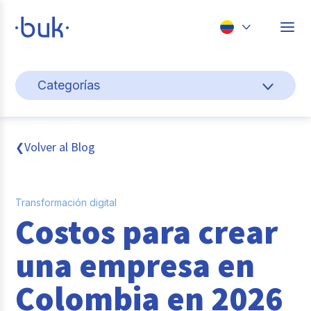
Chile
Categorías
Colombia
Cultura y bienestar laboral
Perú
México
Gestión de personas
Volver al Blog
❮
Brasil
Actualidad
Transformación digital
Pago de nómina
Costos para crear
Buk
una empresa en
Transformación digital
Colombia en 2026
Tendencias y Data