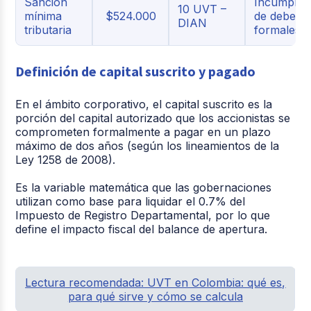
Sanción
Incumplim
10 UVT –
mínima
$524.000
de debere
DIAN
tributaria
formales
Definición de capital suscrito y pagado
En el ámbito corporativo, el capital suscrito es la
porción del capital autorizado que los accionistas se
comprometen formalmente a pagar en un plazo
máximo de dos años (según los lineamientos de la
Ley 1258 de 2008).
Es la variable matemática que las gobernaciones
utilizan como base para liquidar el 0.7% del
Impuesto de Registro Departamental, por lo que
define el impacto fiscal del balance de apertura.
Lectura recomendada:
UVT en Colombia: qué es,
para qué sirve y cómo se calcula