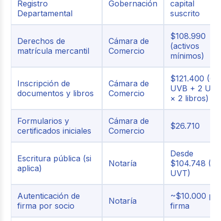
Registro
Gobernación
capital
Departamental
suscrito
$108.990
Derechos de
Cámara de
(activos
matrícula mercantil
Comercio
mínimos)
$121.400 (6
Inscripción de
Cámara de
UVB + 2 UV
documentos y libros
Comercio
× 2 libros)
Formularios y
Cámara de
$26.710
certificados iniciales
Comercio
Desde
Escritura pública (si
Notaría
$104.748 (2
aplica)
UVT)
Autenticación de
~$10.000 po
Notaría
firma por socio
firma