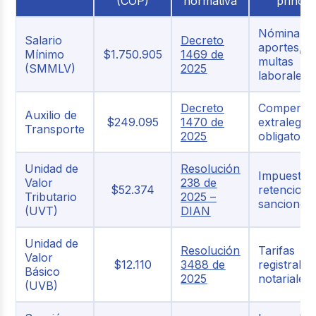
(COP)
normativa
princip
Nómina,
Salario
Decreto
aportes,
Mínimo
$1.750.905
1469 de
multas
(SMMLV)
2025
laborales
Decreto
Compensa
Auxilio de
$249.095
1470 de
extralegal
Transporte
2025
obligatoria
Unidad de
Resolución
Impuestos
Valor
238 de
$52.374
retencione
Tributario
2025 –
sanciones
(UVT)
DIAN
Unidad de
Resolución
Tarifas
Valor
$12.110
3488 de
registrales
Básico
2025
notariales
(UVB)