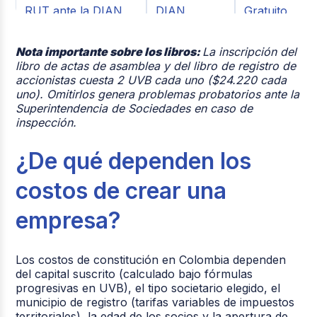
RUT ante la DIAN
DIAN
Gratuito
Software
$37.000 –
Nota importante sobre los libros:
La inscripción del
contable/facturación
Terceros
$70.000/mes
libro de actas de asamblea y del libro de registro de
electrónica
accionistas cuesta 2 UVB cada uno ($24.220 cada
uno). Omitirlos genera problemas probatorios ante la
$120.990 –
Superintendencia de Sociedades en caso de
Firma digital anual
Terceros
$271.990/añ
inspección.
¿De qué dependen los
costos de crear una
empresa?
Los costos de constitución en Colombia dependen
del
capital suscrito
(calculado bajo fórmulas
progresivas en UVB), el
tipo societario
elegido, el
municipio de registro
(tarifas variables de impuestos
territoriales), la
edad de los socios
y la apertura de