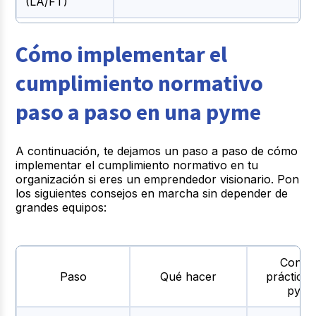
(LA/FT)
Políticas internas, canales de
Ética,
Cómo implementar el
denuncia, cumplimiento de
integridad y
modelos de Transparencia y
anticorrupción
Ética Empresarial (PTEE).
cumplimiento normativo
paso a paso en una pyme
Leyes como la Ley de
Protección de Datos
Protección de
Personales (habeas data),
datos
regulación sobre cómo
A continuación, te dejamos un paso a paso de cómo
personales
recolectar, almacenar, usar y
implementar el cumplimiento normativo en tu
compartir datos de clientes y
organización si eres un emprendedor visionario. Pon
empleados.
los siguientes consejos en marcha sin depender de
grandes equipos:
Dependiendo de tu industria:
normas sanitarias,
Normas
ambientales, de seguridad,
sectoriales
Conse
certificaciones exigidas por
específicas
Paso
Qué hacer
prácticos
INVIMA, autoridades
pyme
ambientales, etc.