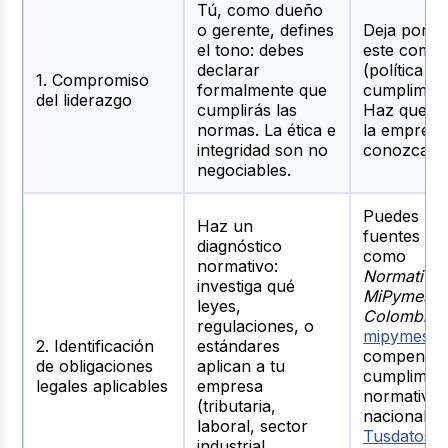
Tú, como dueño
Constitución legal de la
o gerente, defines
Deja por es
empresa, registro en Cámara
Regulación
el tono: debes
este comp
de Comercio, otorgamiento de
societaria y
declarar
(política de
permisos y licencias
1. Compromiso
formalización
formalmente que
cumplimien
necesarias, cumplimiento de
del liderazgo
cumplirás las
Haz que to
los estatutos de la sociedad.
normas. La ética e
la empresa
integridad son no
conozcan.
negociables.
Puedes us
Haz un
fuentes ofi
diagnóstico
como
normativo:
Normativid
investiga qué
MiPymes
leyes,
Colombia
regulaciones, o
mipymes.g
2. Identificación
estándares
compendio
de obligaciones
aplican a tu
cumplimien
legales aplicables
empresa
normativo
(tributaria,
nacionales
laboral, sector
Tusdatos -
industrial,