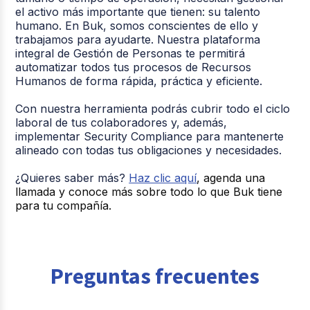
Capacita al equipo
sesiones co
el activo más importante que tienen: su talento
en lo que deben
material
humano. En Buk, somos conscientes de ello y
saber: derechos y
multimedia
trabajamos para ayudarte. Nuestra plataforma
obligaciones
6. Formación y
ejemplos re
integral de Gestión de Personas te permitirá
laborales,
capacitación
Asegura q
automatizar todos tus procesos de Recursos
privacidad, ética,
todos enti
Humanos de forma rápida, práctica y eficiente.
normativa
las
aplicable a sus
consecuen
Con nuestra herramienta podrás cubrir todo el ciclo
funciones.
incumplir.
laboral de tus colaboradores y, además,
implementar Security Compliance para mantenerte
alineado con todas tus obligaciones y necesidades.
Establece
mecanismos para
¿Quieres saber más?
Haz clic aquí
, agenda una
verificar que las
Puedes us
llamada y conoce más sobre todo lo que Buk tiene
políticas se estén
softwares 
para tu compañía.
cumpliendo:
cumplimien
7. Monitoreo,
controles
gestión. Re
controles y
internos,
registros d
auditoría interna
revisiones
cumplimien
periódicas,
realiza
Preguntas frecuentes
auditorías,
autoevalua
seguimiento de
indicadores.