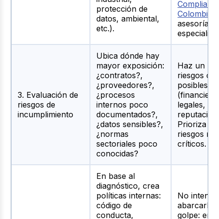
Complianc
protección de
Colombia
,
datos, ambiental,
asesorías l
etc.).
especializa
Ubica dónde hay
mayor exposición:
Haz un ma
¿contratos?,
riesgos con
¿proveedores?,
posibles i
3. Evaluación de
¿procesos
(financiero
riesgos de
internos poco
legales,
incumplimiento
documentados?,
reputaciona
¿datos sensibles?,
Prioriza lo
¿normas
riesgos má
sectoriales poco
críticos.
conocidas?
En base al
diagnóstico, crea
políticas internas:
No intente
código de
abarcarlo 
conducta,
golpe: emp