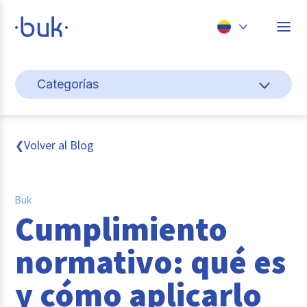
Chile
Categorías
Colombia
Cultura y bienestar laboral
Perú
México
Gestión de personas
Volver al Blog
❮
Brasil
Actualidad
Buk
Pago de nómina
Cumplimiento
Buk
normativo: qué es
Transformación digital
y cómo aplicarlo
Tendencias y Data