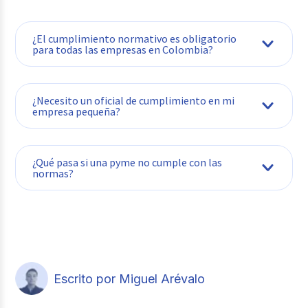
Define qué hacer
¿El cumplimiento normativo es obligatorio
si hay un
para todas las empresas en Colombia?
incumplimiento:
Establece 
investigación,
canal segu
8. Gestión de
corrección,
denuncias,
incidentes y
sanciones
retroalime
¿Necesito un oficial de cumplimiento en mi
mejora continua
internas, reportes.
con el equ
empresa pequeña?
Después del
revisa y aj
incidente, aprende
políticas.
para evitar que
¿Qué pasa si una pyme no cumple con las
pase de nuevo.
normas?
Guarda registros
Tener evid
de todas las
te ayuda e
acciones:
de inspecc
9.
capacitaciones,
controvers
.
Documentación y
auditorías,
Usa herram
evidencia
decisiones,
digitales p
Escrito por Miguel Arévalo
políticas
facilitar la
aprobadas, actas,
trazabilidad
contratos.