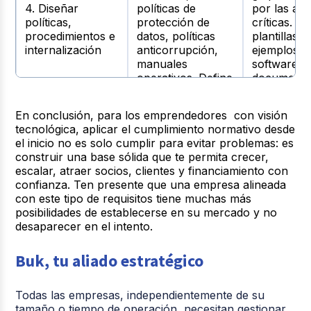
4. Diseñar
políticas de
por las ár
políticas,
protección de
críticas. Uti
procedimientos e
datos, políticas
plantillas,
internalización
anticorrupción,
ejemplos,
manuales
software p
operativos. Define
documenta
los
procesos.
procedimientos
En conclusión, para los emprendedores con visión
para cumplirlos.
tecnológica, aplicar el cumplimiento normativo desde
el inicio no es solo cumplir para evitar problemas: es
Designa quién
En empres
construir una base sólida que te permita crecer,
lidera el
pequeñas, 
escalar, atraer socios, clientes y financiamiento con
cumplimiento
no haya u
confianza. Ten presente que
una empresa alineada
normativo: puede
departame
con este tipo de requisitos tiene muchas más
5. Asignación de
ser tú mismo o un
exclusivo.
posibilidades de establecerse en su mercado y no
responsabilidades
responsable
alguien de
desaparecer en el intento.
interno. Define
tener autor
roles,
tiempo y p
Buk, tu aliado estratégico
responsabilidades,
para hacer
supervisión.
seguimient
Todas las empresas, independientemente de su
Usa tallere
tamaño o tiempo de operación, necesitan gestionar