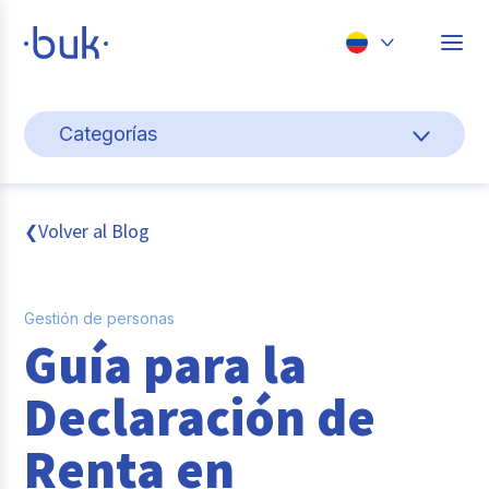
Chile
Categorías
Colombia
Cultura y bienestar laboral
Perú
México
Gestión de personas
Volver al Blog
❮
Brasil
Actualidad
Gestión de personas
Pago de nómina
Guía para la
Buk
Declaración de
Transformación digital
Renta en
Tendencias y Data